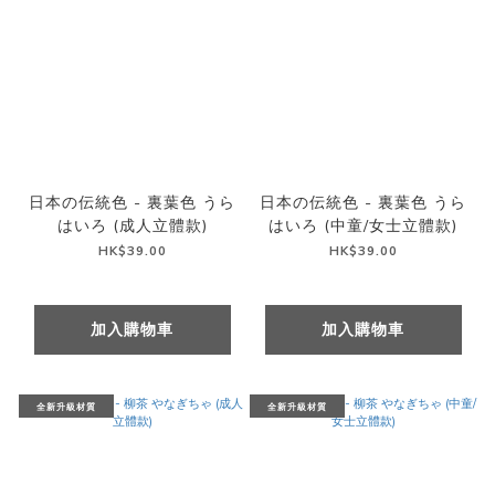
日本の伝統色 - 裏葉色 うら
日本の伝統色 - 裏葉色 うら
はいろ (成人立體款)
はいろ (中童/女士立體款)
HK$39.00
HK$39.00
加入購物車
加入購物車
全新升級材質
全新升級材質