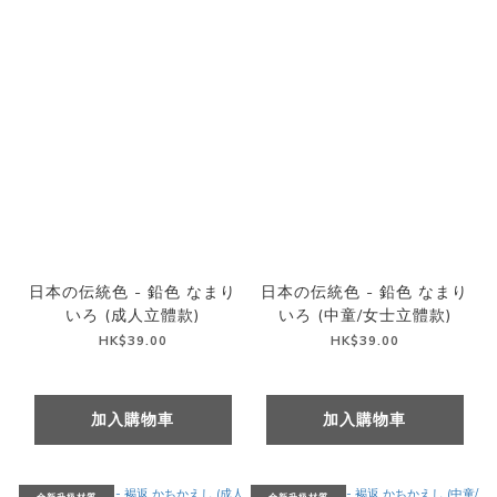
日本の伝統色 - 鉛色 なまり
日本の伝統色 - 鉛色 なまり
いろ (成人立體款)
いろ (中童/女士立體款)
HK$39.00
HK$39.00
加入購物車
加入購物車