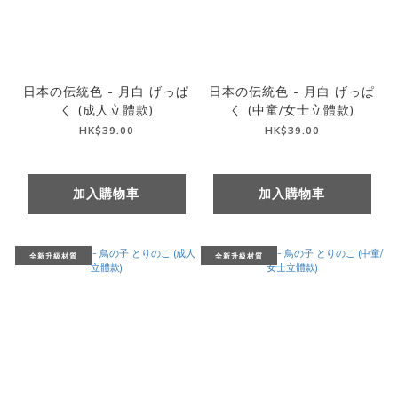
日本の伝統色 - 月白 げっぱ
日本の伝統色 - 月白 げっぱ
く (成人立體款)
く (中童/女士立體款)
HK$39.00
HK$39.00
加入購物車
加入購物車
全新升級材質
全新升級材質