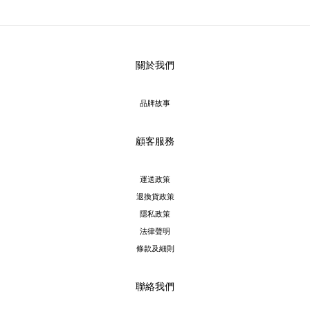
關於我們
品牌故事
顧客服務
運送政策
退換貨政策
隱私政策
法律聲明
條款及細則
聯絡我們