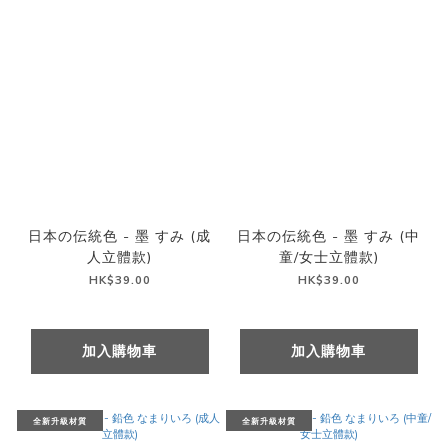
日本の伝統色 - 墨 すみ (成
日本の伝統色 - 墨 すみ (中
人立體款)
童/女士立體款)
HK$39.00
HK$39.00
加入購物車
加入購物車
全新升級材質
全新升級材質