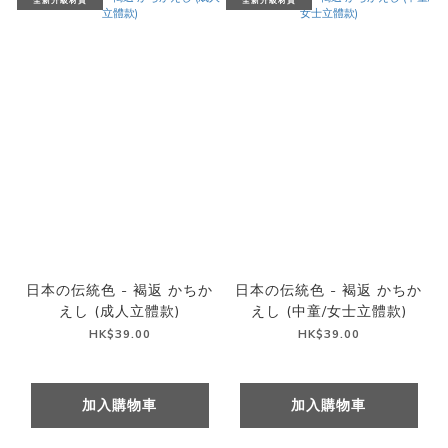
全新升級材質
全新升級材質
日本の伝統色 - 褐返 かちか
日本の伝統色 - 褐返 かちか
えし (成人立體款)
えし (中童/女士立體款)
HK$39.00
HK$39.00
加入購物車
加入購物車