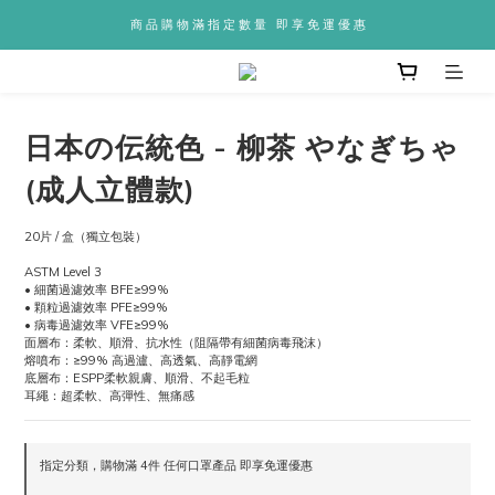
商 品 購 物 滿 指 定 數 量   即 享 免 運 優 惠
日本の伝統色 - 柳茶 やなぎちゃ
(成人立體款)
20片 / 盒（獨立包裝）
ASTM Level 3
• 細菌過濾效率 BFE≥99%
• 顆粒過濾效率 PFE≥99%
• 病毒過濾效率 VFE≥99%
面層布：柔軟、順滑、抗水性（阻隔帶有細菌病毒飛沫）
熔噴布：≥99% 高過瀘、高透氣、高靜電網
底層布：ESPP柔軟親膚、順滑、不起毛粒
耳繩：超柔軟、高彈性、無痛感
指定分類，購物滿 4件 任何口罩產品 即享免運優惠