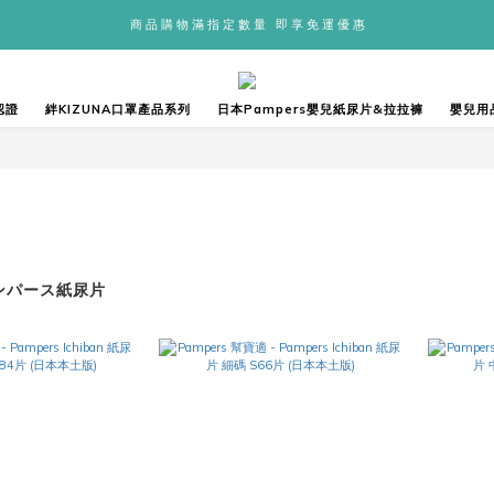
商 品 購 物 滿 指 定 數 量   即 享 免 運 優 惠
認證
絆KIZUNA口罩產品系列
日本Pampers嬰兒紙尿片&拉拉褲
嬰兒用
パンパース紙尿片