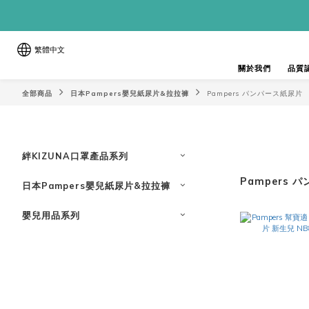
繁體中文
關於我們
品質
全部商品
日本Pampers嬰兒紙尿片&拉拉褲
Pampers パンパース紙尿片
絆KIZUNA口罩產品系列
Pampers 
日本Pampers嬰兒紙尿片&拉拉褲
嬰兒用品系列