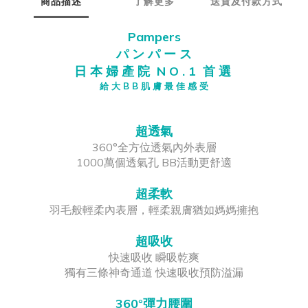
商品描述
了解更多
送貨及付款方式
Pampers
パ ン パ ー ス
日 本 婦 產 院 N O . 1 首 選
給 大 B B 肌 膚 最 佳 感 受
超透氣
360°全方位透氣內外表層
1000萬個透氣孔 BB活動更舒適
超柔軟
羽毛般輕柔內表層，輕柔親膚猶如媽媽擁抱
超吸收
快速吸收 瞬吸乾爽
獨有三條神奇通道 快速吸收預防溢漏
360°彈力腰圍