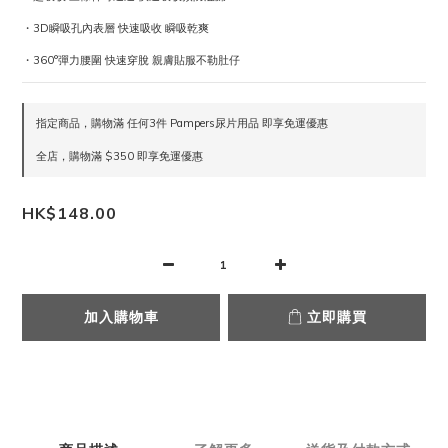
・3D瞬吸孔內表層 快速吸收 瞬吸乾爽
・360°彈力腰圍 快速穿脫 親膚貼服不勒肚仔
指定商品，購物滿 任何3件 Pampers尿片用品 即享免運優惠
全店，購物滿 $350 即享免運優惠
HK$148.00
加入購物車
立即購買