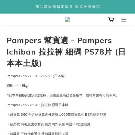
商 品 購 物 滿 指 定 數 量   即 享 免 運 優 惠
Pampers 幫寶適 - Pampers
Ichiban 拉拉褲 細碼 PS78片 (日
本本土版)
Pampers パンパース・パンツ（日本製）
細碼：4 - 8kg
^日本內銷版紙尿片/拉拉褲，因應生產商已更新版本，屆時片數有可能不同。
Pampers パンパース・拉拉褲 原裝日本版
・超透氣 360°全方位透氣內外表層 1000萬個透氣孔 BB活動更舒適
・超柔軟 羽毛般柔軟材質 輕柔內外表層 呵護BB幼嫩肌膚
・超吸收 三條神奇通道 快速吸收預防溢漏